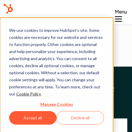
Menu
We use cookies to improve HubSpot’s site. Some
Centre d'aide
cookies are necessary for our website and services
to function properly. Other cookies are optional
and help personalize your experience, including
advertising and analytics. You can consent to all
cookies, decline all optional cookies, or manage
optional cookies. Without a selection, our default
cookie settings will apply. You can change your
Comment obtenir de
preferences at any time. To learn more, check out
our
Cookie Policy
.
l'aide ?
Manage Cookies
Accept all
Decline all