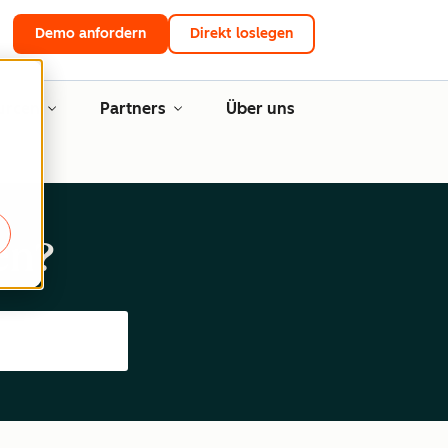
Demo anfordern
Direkt loslegen
urcen
Partners
Über uns
en?