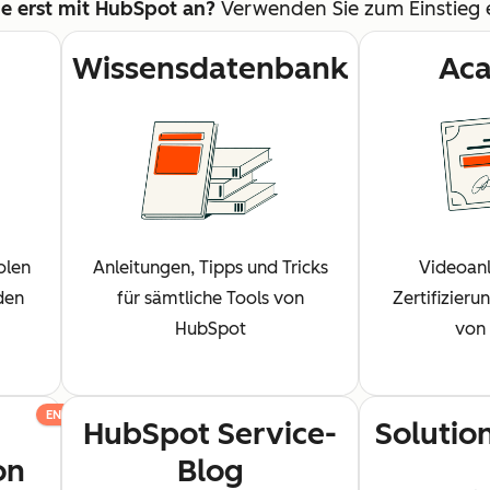
e erst mit HubSpot an?
Verwenden Sie zum Einstieg
Wissensdatenbank
Ac
olen
Anleitungen, Tipps und Tricks
Videoanl
 den
für sämtliche Tools von
Zertifizier
HubSpot
von
EN
HubSpot Service-
Solutio
on
Blog