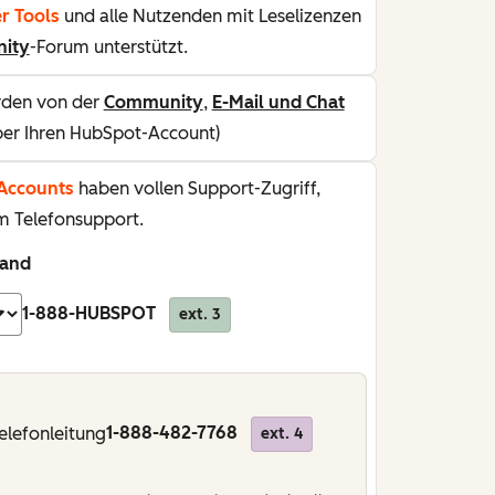
r Tools
und alle Nutzenden mit Leselizenzen
ity
-Forum unterstützt.
den von der
Community
,
E-Mail und Chat
über Ihren HubSpot-Account)
-Accounts
haben vollen Support-Zugriff,
em Telefonsupport.
Land
1-888-HUBSPOT
ext. 3
1-888-482-7768
Telefonleitung
ext. 4