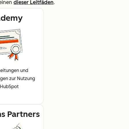
 einen
dieser Leitfäden
.
ademy
eitungen und
ungen zur Nutzung
 HubSpot
ns Partners