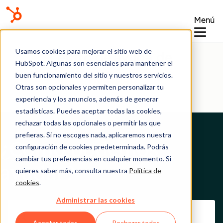
Menú
Usamos cookies para mejorar el sitio web de
Centro de ayuda de
HubSpot. Algunas son esenciales para mantener el
buen funcionamiento del sitio y nuestros servicios.
Otras son opcionales y permiten personalizar tu
experiencia y los anuncios, además de generar
estadísticas. Puedes aceptar todas las cookies,
rechazar todas las opcionales o permitir las que
prefieras. Si no escoges nada, aplicaremos nuestra
¿Cómo podemos
configuración de cookies predeterminada. Podrás
cambiar tus preferencias en cualquier momento. Si
ayudar?
quieres saber más, consulta nuestra
Política de
cookies
.
Administrar las cookies
Aceptar todas
Rechazar todas