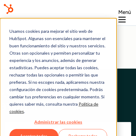
Menú
Usamos cookies para mejorar el sitio web de
Centro de ayuda de
HubSpot. Algunas son esenciales para mantener el
buen funcionamiento del sitio y nuestros servicios.
Otras son opcionales y permiten personalizar tu
experiencia y los anuncios, además de generar
estadísticas. Puedes aceptar todas las cookies,
rechazar todas las opcionales o permitir las que
prefieras. Si no escoges nada, aplicaremos nuestra
¿Cómo podemos
configuración de cookies predeterminada. Podrás
cambiar tus preferencias en cualquier momento. Si
ayudar?
quieres saber más, consulta nuestra
Política de
cookies
.
Administrar las cookies
Aceptar todas
Rechazar todas