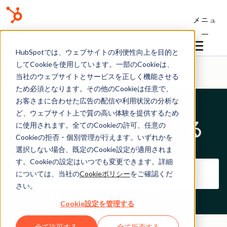
メニュ
ー
ヘルプセンター
HubSpotでは、ウェブサイトの利便性向上を目的と
してCookieを使用しています。一部のCookieは、
当社のウェブサイトとサービスを正しく機能させる
ため必須となります。その他のCookieは任意で、
お客さまに合わせた広告の配信や利用状況の分析な
ど、ウェブサイト上で質の高い体験を提供するため
サイト内を検索する
に使用されます。全てのCookieの許可、任意の
Cookieの拒否・個別管理が行えます。いずれかを
選択しない場合、既定のCookie設定が適用されま
す。Cookieの設定はいつでも変更できます。詳細
については、当社の
Cookieポリシー
をご確認くだ
さい。
Cookie設定を管理する
全て許可する
全て拒否する