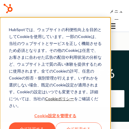
メニュ
ー
ヘルプセンター
HubSpotでは、ウェブサイトの利便性向上を目的と
してCookieを使用しています。一部のCookieは、
当社のウェブサイトとサービスを正しく機能させる
ため必須となります。その他のCookieは任意で、
お客さまに合わせた広告の配信や利用状況の分析な
ど、ウェブサイト上で質の高い体験を提供するため
サイト内を検索する
に使用されます。全てのCookieの許可、任意の
Cookieの拒否・個別管理が行えます。いずれかを
選択しない場合、既定のCookie設定が適用されま
す。Cookieの設定はいつでも変更できます。詳細
については、当社の
Cookieポリシー
をご確認くだ
さい。
Cookie設定を管理する
全て許可する
全て拒否する