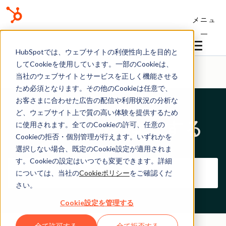
メニュ
ー
ヘルプセンター
HubSpotでは、ウェブサイトの利便性向上を目的と
してCookieを使用しています。一部のCookieは、
当社のウェブサイトとサービスを正しく機能させる
ため必須となります。その他のCookieは任意で、
お客さまに合わせた広告の配信や利用状況の分析な
ど、ウェブサイト上で質の高い体験を提供するため
サイト内を検索する
に使用されます。全てのCookieの許可、任意の
Cookieの拒否・個別管理が行えます。いずれかを
選択しない場合、既定のCookie設定が適用されま
す。Cookieの設定はいつでも変更できます。詳細
については、当社の
Cookieポリシー
をご確認くだ
さい。
Cookie設定を管理する
全て許可する
全て拒否する