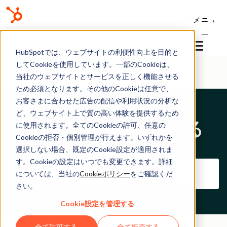
メニュ
ー
ヘルプセンター
HubSpotでは、ウェブサイトの利便性向上を目的と
してCookieを使用しています。一部のCookieは、
当社のウェブサイトとサービスを正しく機能させる
ため必須となります。その他のCookieは任意で、
お客さまに合わせた広告の配信や利用状況の分析な
ど、ウェブサイト上で質の高い体験を提供するため
サイト内を検索する
に使用されます。全てのCookieの許可、任意の
Cookieの拒否・個別管理が行えます。いずれかを
選択しない場合、既定のCookie設定が適用されま
す。Cookieの設定はいつでも変更できます。詳細
については、当社の
Cookieポリシー
をご確認くだ
さい。
Cookie設定を管理する
全て許可する
全て拒否する