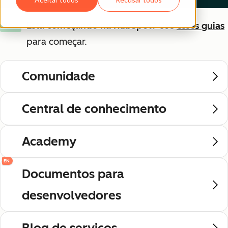
Está começando na HubSpot?
Use
esses guias
Novo
para começar.
Comunidade
Central de conhecimento
Academy
EN
Documentos para
desenvolvedores
Blog de serviços