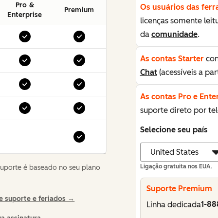
Pro &
Os usuários das ferr
Premium
Enterprise
licenças somente leit
da
comunidade
.
As contas Starter
con
Chat
(acessíveis a par
As contas Pro e Ente
suporte direto por te
Selecione seu país
Ligação gratuita nos EUA.
suporte é baseado no seu plano
Suporte Premium
e suporte e feriados →
1-88
Linha dedicada