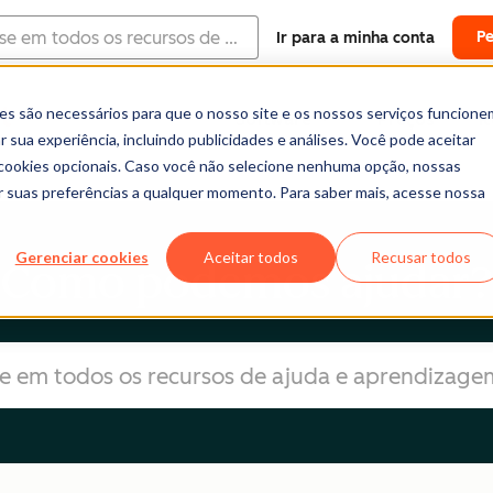
P
Ir para a minha conta
es são necessários para que o nosso site e os nossos serviços funcione
Software
Preços
R
 sua experiência, incluindo publicidades e análises. Você pode aceitar
r cookies opcionais. Caso você não selecione nenhuma opção, nossas
ar suas preferências a qualquer momento. Para saber mais, acesse nossa
Gerenciar cookies
Aceitar todos
Recusar todos
Como podemos ajudar?