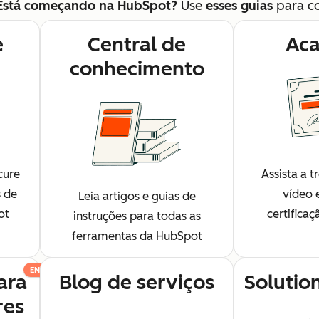
Está começando na HubSpot?
Use
esses guias
para c
e
Central de
Ac
conhecimento
cure
Assista a 
s de
vídeo 
Leia artigos e guias de
ot
certifica
instruções para todas as
ferramentas da HubSpot
EN
ara
Blog de serviços
Solutio
res