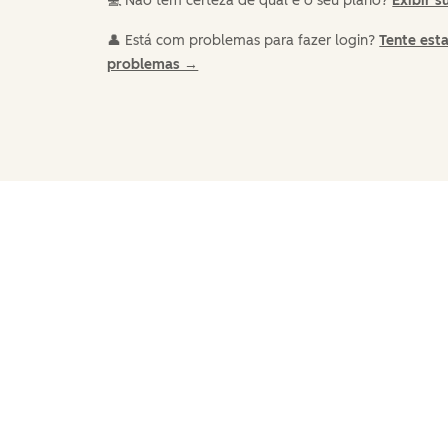
💻 Não tem certeza de qual é o seu plano?
Exibir s
👤 Está com problemas para fazer login?
Tente est
problemas →