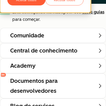
Está começando na HubSpot?
Use
esses guias
Novo
para começar.
Comunidade
Central de conhecimento
Academy
EN
Documentos para
desenvolvedores
Blog de serviços